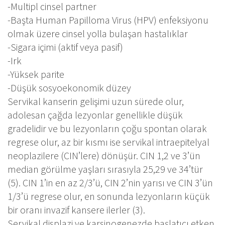
-Multipl cinsel partner
-Başta Human Papilloma Virus (HPV) enfeksiyonu
olmak üzere cinsel yolla bulaşan hastalıklar
-Sigara içimi (aktif veya pasif)
-Irk
-Yüksek parite
-Düşük sosyoekonomik düzey
Servikal kanserin gelişimi uzun sürede olur,
adolesan çağda lezyonlar genellikle düşük
gradelidir ve bu lezyonların çoğu spontan olarak
regrese olur, az bir kısmı ise servikal intraepitelyal
neoplazilere (CIN’lere) dönüşür. CIN 1,2 ve 3’ün
median görülme yaşları sırasıyla 25,29 ve 34’tür
(5). CIN 1’in en az 2/3’ü, CIN 2’nin yarısı ve CIN 3’ün
1/3’ü regrese olur, en sonunda lezyonların küçük
bir oranı invazif kansere ilerler (3).
Servikal displazi ve karsinogenezde başlatıcı etken