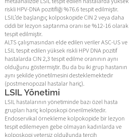
metaanalizde LSIL tespit edilen hastalarda yüksek
riskli HPV-DNA pozitifliği %76.6 tespit edilmiştir.
LSIL’de başlangıç kolposkopide CIN 2 veya daha
ciddi bir lezyon saptanma oranı ise %12-16 olarak
tespit edilmiştir.
ALTS çalışmasından elde edilen veriler ASC-US ve
LSIL tespit edilen yüksek riskli HPV DNA pozitif
hastalarda CIN 2,3 tespit edilme oranının aynı
olduğunu göstermiştir. Bu da bu iki grup hastanın
aynı şekilde yönetilmesini desteklemektedir
(postmenopozal hastalar hariç).
LSIL Yönetimi
LSIL hastalarının yönetiminde bazı özel hasta
grupları hariç kolposkopi önerilmektedir.
Endoservikal örnekleme kolpokopide bir lezyon
tespit edilemeyen gebe olmayan kadınlarda ve
kolposkopi yetersiz olduğunda tercih