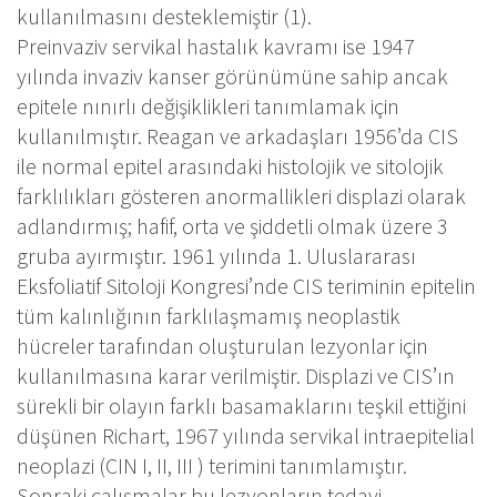
kullanılmasını desteklemiştir (1).
Preinvaziv servikal hastalık kavramı ise 1947
yılında invaziv kanser görünümüne sahip ancak
epitele nınırlı değişiklikleri tanımlamak için
kullanılmıştır. Reagan ve arkadaşları 1956’da CIS
ile normal epitel arasındaki histolojik ve sitolojik
farklılıkları gösteren anormallikleri displazi olarak
adlandırmış; hafif, orta ve şiddetli olmak üzere 3
gruba ayırmıştır. 1961 yılında 1. Uluslararası
Eksfoliatif Sitoloji Kongresi’nde CIS teriminin epitelin
tüm kalınlığının farklılaşmamış neoplastik
hücreler tarafından oluşturulan lezyonlar için
kullanılmasına karar verilmiştir. Displazi ve CIS’ın
sürekli bir olayın farklı basamaklarını teşkil ettiğini
düşünen Richart, 1967 yılında servikal intraepitelial
neoplazi (CIN I, II, III ) terimini tanımlamıştır.
Sonraki çalışmalar bu lezyonların tedavi