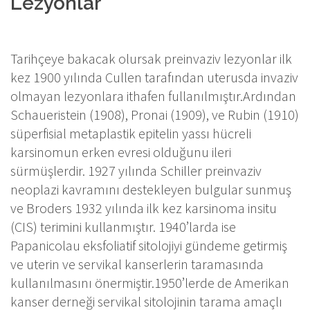
Lezyonlar
Tarihçeye bakacak olursak preinvaziv lezyonlar ilk
kez 1900 yılında Cullen tarafından uterusda invaziv
olmayan lezyonlara ithafen fullanılmıştır.Ardından
Schaueristein (1908), Pronai (1909), ve Rubin (1910)
süperfisial metaplastik epitelin yassı hücreli
karsinomun erken evresi olduğunu ileri
sürmüşlerdir. 1927 yılında Schiller preinvaziv
neoplazi kavramını destekleyen bulgular sunmuş
ve Broders 1932 yılında ilk kez karsinoma insitu
(CIS) terimini kullanmıştır. 1940’larda ise
Papanicolau eksfoliatif sitolojiyi gündeme getirmiş
ve uterin ve servikal kanserlerin taramasında
kullanılmasını önermiştir.1950’lerde de Amerikan
kanser derneği servikal sitolojinin tarama amaçlı