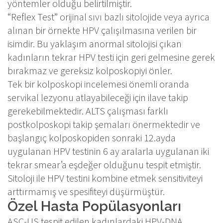
yöntemler olduğu belirtilmiştir.
“Reflex Test” orijinal sıvı bazlı sitolojide veya ayrıca
alınan bir örnekte HPV çalışılmasına verilen bir
isimdir. Bu yaklaşım anormal sitolojisi çıkan
kadınların tekrar HPV testi için geri gelmesine gerek
bırakmaz ve gereksiz kolposkopiyi önler.
Tek bir kolposkopi incelemesi önemli oranda
servikal lezyonu atlayabileceği için ilave takip
gerekebilmektedir. ALTS çalışması farklı
postkolposkopi takip şemaları önermektedir ve
başlangıç kolposkopiden sonraki 12.ayda
uygulanan HPV testinin 6 ay aralarla uygulanan iki
tekrar smear’a eşdeğer olduğunu tespit etmiştir.
Sitoloji ile HPV testini kombine etmek sensitiviteyi
arttırmamış ve spesifiteyi düşürmüştür.
Özel Hasta Popülasyonları
ASC-US tespit edilen kadınlardaki HPV-DNA