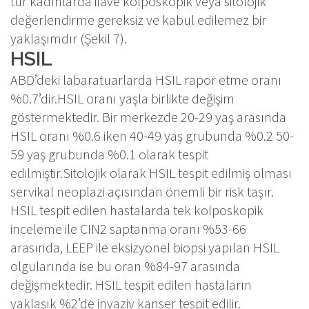
tür kadınlarda ilave kolposkopik veya sitolojik
değerlendirme gereksiz ve kabul edilemez bir
yaklaşımdır (Şekil 7).
HSIL
ABD’deki labaratuarlarda HSIL rapor etme oranı
%0.7’dir.HSIL oranı yaşla birlikte değişim
göstermektedir. Bir merkezde 20-29 yaş arasında
HSIL oranı %0.6 iken 40-49 yaş grubunda %0.2 50-
59 yaş grubunda %0.1 olarak tespit
edilmiştir.Sitolojik olarak HSIL tespit edilmiş olması
servikal neoplazi açısından önemli bir risk taşır.
HSIL tespit edilen hastalarda tek kolposkopik
inceleme ile CIN2 saptanma oranı %53-66
arasında, LEEP ile eksizyonel biopsi yapılan HSIL
olgularında ise bu oran %84-97 arasında
değişmektedir. HSIL tespit edilen hastaların
yaklaşık %2’de invaziv kanser tespit edilir.