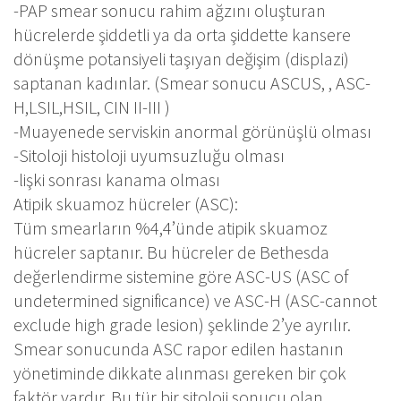
-PAP smear sonucu rahim ağzını oluşturan
hücrelerde şiddetli ya da orta şiddette kansere
dönüşme potansiyeli taşıyan değişim (displazi)
saptanan kadınlar. (Smear sonucu ASCUS, , ASC-
H,LSIL,HSIL, CIN II-III )
-Muayenede serviskin anormal görünüşlü olması
-Sitoloji histoloji uyumsuzluğu olması
-lişki sonrası kanama olması
Atipik skuamoz hücreler (ASC):
Tüm smearların %4,4’ünde atipik skuamoz
hücreler saptanır. Bu hücreler de Bethesda
değerlendirme sistemine göre ASC-US (ASC of
undetermined significance) ve ASC-H (ASC-cannot
exclude high grade lesion) şeklinde 2’ye ayrılır.
Smear sonucunda ASC rapor edilen hastanın
yönetiminde dikkate alınması gereken bir çok
faktör vardır. Bu tür bir sitoloji sonucu olan