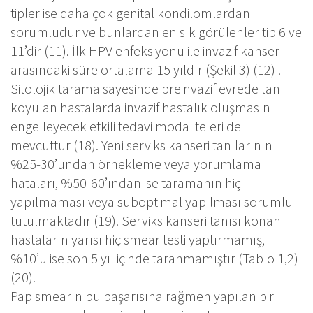
tipler ise daha çok genital kondilomlardan
sorumludur ve bunlardan en sık görülenler tip 6 ve
11’dir (11). İlk HPV enfeksiyonu ile invazif kanser
arasındaki süre ortalama 15 yıldır (Şekil 3) (12) .
Sitolojik tarama sayesinde preinvazif evrede tanı
koyulan hastalarda invazif hastalık oluşmasını
engelleyecek etkili tedavi modaliteleri de
mevcuttur (18). Yeni serviks kanseri tanılarının
%25-30’undan örnekleme veya yorumlama
hataları, %50-60’ından ise taramanın hiç
yapılmaması veya suboptimal yapılması sorumlu
tutulmaktadır (19). Serviks kanseri tanısı konan
hastaların yarısı hiç smear testi yaptırmamış,
%10’u ise son 5 yıl içinde taranmamıştır (Tablo 1,2)
(20).
Pap smearın bu başarısına rağmen yapılan bir