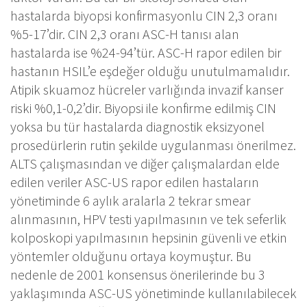
hastalarda biyopsi konfirmasyonlu CIN 2,3 oranı
%5-17’dir. CIN 2,3 oranı ASC-H tanısı alan
hastalarda ise %24-94’tür. ASC-H rapor edilen bir
hastanın HSIL’e eşdeğer olduğu unutulmamalıdır.
Atipik skuamoz hücreler varlığında invazif kanser
riski %0,1-0,2’dir. Biyopsi ile konfirme edilmiş CIN
yoksa bu tür hastalarda diagnostik eksizyonel
prosedürlerin rutin şekilde uygulanması önerilmez.
ALTS çalışmasından ve diğer çalışmalardan elde
edilen veriler ASC-US rapor edilen hastaların
yönetiminde 6 aylık aralarla 2 tekrar smear
alınmasının, HPV testi yapılmasının ve tek seferlik
kolposkopi yapılmasının hepsinin güvenli ve etkin
yöntemler olduğunu ortaya koymuştur. Bu
nedenle de 2001 konsensus önerilerinde bu 3
yaklaşımında ASC-US yönetiminde kullanılabilecek