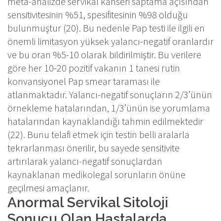
meta-analizde servikal kanseri saptama açısından
sensitivitesinin %51, spesifitesinin %98 olduğu
bulunmuştur (20). Bu nedenle Pap testi ile ilgili en
önemli limitasyon yüksek yalancı-negatif oranlardır
ve bu oran %5-10 olarak bildirilmiştir. Bu verilere
göre her 10-20 pozitif vakanın 1 tanesi rutin
konvansiyonel Pap smear taraması ile
atlanmaktadır. Yalancı-negatif sonuçların 2/3’ünün
örnekleme hatalarından, 1/3’ünün ise yorumlama
hatalarından kaynaklandığı tahmin edilmektedir
(22). Bunu telafi etmek için testin belli aralarla
tekrarlanması önerilir, bu sayede sensitivite
artırılarak yalancı-negatif sonuçlardan
kaynaklanan medikolegal sorunların önüne
geçilmesi amaçlanır.
Anormal Servikal Sitoloji
Sonucu Olan Hastalarda