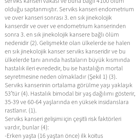
serviks kanseri vakası ve buna bağlı 4100 ölüm
olduğu saptanmıştır. Serviks kanseri endometrium
ve over kanseri sonrası 3. en sık jinekolojik
kanserdir ve over ve endometrium kanserinden
sonra 3. en sık jinekolojik kansere bağlı ölüm
nedenidir (2). Gelişmekte olan ülkelerde ise halen
en sık jinekolojik kanser serviks kanseridir ve bu
ülkelerde tanı anında hastaların büyük kısmında
hastalık ileri evrededir, bu ise hastalığın mortal
seyretmesine neden olmakladır (Şekil 1) (3).
Serviks kanserinin ortalama görülme yaşı yaklaşık
53’tür (4). Hastalık bimodal bir yaş dağılımı gösterir,
35-39 ve 60-64 yaşlarında en yüksek insidanslara
rastlanır. (1).
Serviks kanseri gelişimi için çeşitli risk faktörleri
vardır, bunlar (4):
-Erken yaşta (16 yaştan önce) ilk koitus