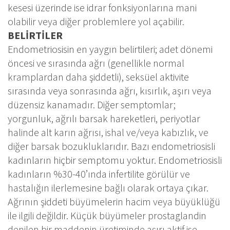
kesesi üzerinde ise idrar fonksiyonlarına mani
olabilir veya diğer problemlere yol açabilir.
BELİRTİLER
Endometriosisin en yaygın belirtileri; adet dönemi
öncesi ve sırasında ağrı (genellikle normal
kramplardan daha şiddetli), seksüel aktivite
sırasında veya sonrasında ağrı, kısırlık, aşırı veya
düzensiz kanamadır. Diğer semptomlar;
yorgunluk, ağrılı barsak hareketleri, periyotlar
halinde alt karın ağrısı, ishal ve/veya kabızlık, ve
diğer barsak bozukluklarıdır. Bazı endometriosisli
kadınların hiçbir semptomu yoktur. Endometriosisli
kadınların %30-40’ında infertilite görülür ve
hastalığın ilerlemesine bağlı olarak ortaya çıkar.
Ağrının şiddeti büyümelerin hacim veya büyüklüğü
ile ilgili değildir. Küçük büyümeler prostaglandin
denilen bir maddenin üretiminde aşırı aktif ise