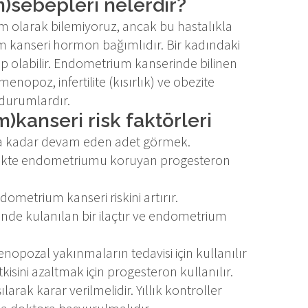
)sebepleri nelerdir?
olarak bilemiyoruz, ancak bu hastalıkla
rium kanseri hormon bağımlıdır. Bir kadındaki
 olabilir. Endometrium kanserinde bilinen
enopoz, infertilite (kısırlık) ve obezite
 durumlardır.
)kanseri risk faktörleri
şa kadar devam eden adet görmek.
ikte endometriumu koruyan progesteron
dometrium kanseri riskini artırır.
nde kulanılan bir ilaçtır ve endometrium
pozal yakınmaların tedavisi için kullanılır
kisini azaltmak için progesteron kullanılır.
arak karar verilmelidir. Yıllık kontroller