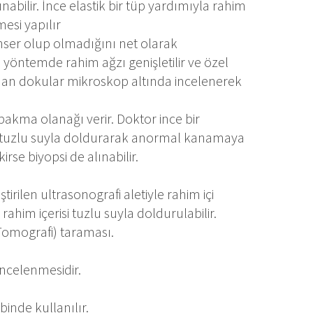
nabilir. İnce elastik bir tüp yardımıyla rahim
esi yapılır
nser olup olmadığını net olarak
yöntemde rahim ağzı genişletilir ve özel
lınan dokular mikroskop altında incelenerek
akma olanağı verir. Doktor ince bir
ini tuzlu suyla doldurarak anormal kanamaya
se biyopsi de alınabilir.
rilen ultrasonografi aletiyle rahim içi
rahim içerisi tuzlu suyla doldurulabilir.
Tomografi) taraması.
incelenmesidir.
binde kullanılır.