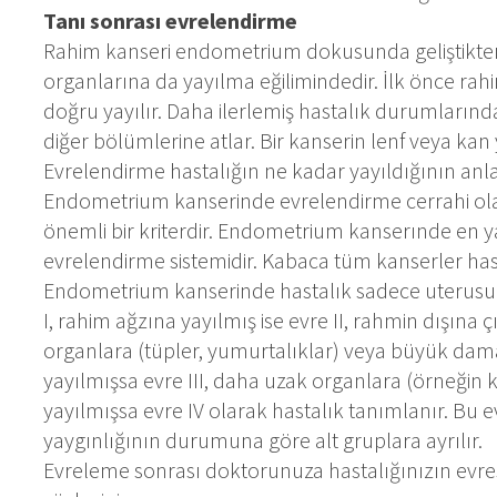
Tanı sonrası evrelendirme
Rahim kanseri endometrium dokusunda geliştikten
organlarına da yayılma eğilimindedir. İlk önce rahi
doğru yayılır. Daha ilerlemiş hastalık durumlarında
diğer bölümlerine atlar. Bir kanserin lenf veya kan
Evrelendirme hastalığın ne kadar yayıldığının anlaş
Endometrium kanserinde evrelendirme cerrahi olara
önemli bir kriterdir. Endometrium kanserınde en 
evrelendirme sistemidir. Kabaca tüm kanserler hasta
Endometrium kanserinde hastalık sadece uterusun
I, rahim ağzına yayılmış ise evre II, rahmin dışı
organlara (tüpler, yumurtalıklar) veya büyük damar
yayılmışsa evre III, daha uzak organlara (örneğin k
yayılmışsa evre IV olarak hastalık tanımlanır. Bu ev
yaygınlığının durumuna göre alt gruplara ayrılır.
Evreleme sonrası doktorunuza hastalığınızın evres