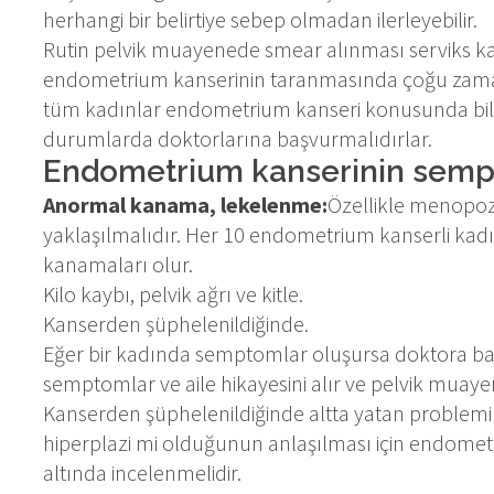
herhangi bir belirtiye sebep olmadan ilerleyebilir.
Rutin pelvik muayenede smear alınması serviks kan
endometrium kanserinin taranmasında çoğu zama
tüm kadınlar endometrium kanseri konusunda bilg
durumlarda doktorlarına başvurmalıdırlar.
Endometrium kanserinin sempto
Anormal kanama, lekelenme:
Özellikle menopo
yaklaşılmalıdır. Her 10 endometrium kanserli kad
kanamaları olur.
Kilo kaybı, pelvik ağrı ve kitle.
Kanserden şüphelenildiğinde.
Eğer bir kadında semptomlar oluşursa doktora başv
semptomlar ve aile hikayesini alır ve pelvik muaye
Kanserden şüphelenildiğinde altta yatan problem
hiperplazi mi olduğunun anlaşılması için endome
altında incelenmelidir.