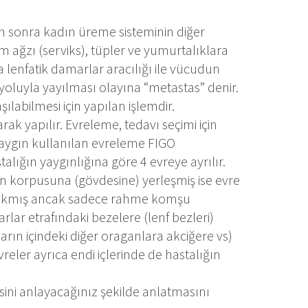
 sonra kadın üreme sisteminin diğer
m ağzı (serviks), tüpler ve yumurtalıklara
 lenfatik damarlar aracılığı ile vücudun
 yoluyla yayılması olayına “metastas” denir.
ılabilmesi için yapılan işlemdir.
k yapılır. Evreleme, tedavı seçimi için
yaygın kullanılan evreleme FIGO
lığın yaygınlığına göre 4 evreye ayrılır.
 korpusuna (gövdesine) yerleşmiş ise evre
na çıkmış ancak sadece rahme komşu
lar etrafındaki bezelere (lenf bezleri)
arın içindeki diğer oraganlara akciğere vs)
reler ayrıca endi içlerinde de hastalığın
ini anlayacağınız şekilde anlatmasını