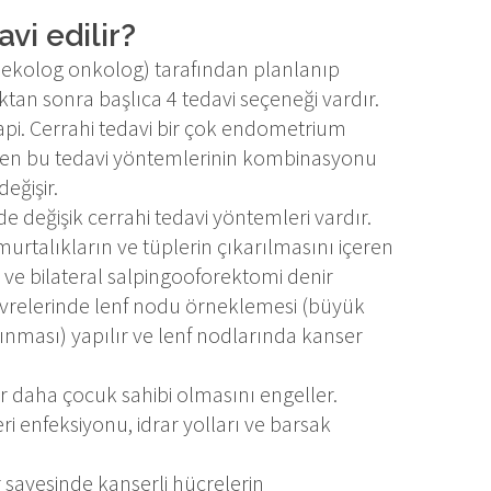
vi edilir?
jinekolog onkolog) tarafından planlanıp
tan sonra başlıca 4 tedavi seçeneği vardır.
pi. Cerrahi tedavi bir çok endometrium
azen bu tedavi yöntemlerinin kombinasyonu
eğişir.
 değişik cerrahi tedavi yöntemleri vardır.
rtalıkların ve tüplerin çıkarılmasını içeren
ve bilateral salpingooforektomi denir
evrelerinde lenf nodu örneklemesi (büyük
lınması) yapılır ve lenf nodlarında kanser
 daha çocuk sahibi olmasını engeller.
ri enfeksiyonu, idrar yolları ve barsak
r sayesinde kanserli hücrelerin