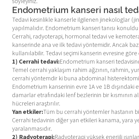
söyleyiniz.
Endometrium kanseri nasıl teda
Tedavi kesinlikle kanserle ilgilenen jinekologlar (
yapılmalıdır. Endometrium kanseri tanısı konulduk
Cerrahi, radyoterapi, hormonal tedavi ve kemotera
kanserinde ana ve ilk tedavi yöntemidir. Ancak b
kullanılabilir. Tedavi seçimi kanserin evresine göre d
1) Cerrahi tedavi:
Endometrium kanseri tedavisinde
Temel cerrahi yaklaşım rahim ağzının, rahmin, yumu
cerrahi yöntemdir ki buna abdominal histerektomi 
Endometrium kanserinin evre 1A ve 1B dışındaki 
damarlar etrafındaki lenf bezlerinin bir kısmının a
hücreleri araştırılır.
Yan etkiler:
Tüm bu cerrahi yöntemler hastanın bir
Cerrahi tedavinin diğer yan etkileri kanama, yara ye
yaralanmasıdır.
2) Radyoterapi:
Radyoterapi yüksek enerjili ışınla