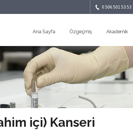
0 506 501 53 53
Ana Sayfa
Özgeçmiş
Akademik
him içi) Kanseri