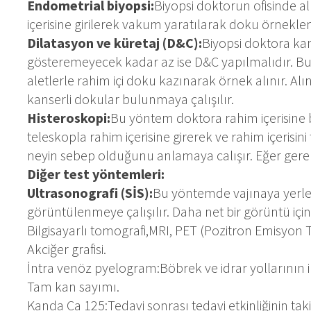
Endometrial biyopsi:
Biyopsi doktorun ofisinde alı
içerisine girilerek vakum yaratılarak doku örneklem
Dilatasyon ve küretaj (D&C):
Biyopsi doktora ka
gösteremeyecek kadar az ise D&C yapılmalıdır. Bu 
aletlerle rahim içi doku kazınarak örnek alınır. A
kanserli dokular bulunmaya çalışılır.
Histeroskopi:
Bu yöntem doktora rahim içerisine b
teleskopla rahim içerisine girerek ve rahim içeris
neyin sebep olduğunu anlamaya calışır. Eğer gerekir
Diğer test yöntemleri:
Ultrasonografi (SİS):
Bu yöntemde vajınaya yerleşti
görüntülenmeye çalışılır. Daha net bir görüntü için 
Bilgisayarlı tomografi,MRI, PET (Pozitron Emisyon 
Akciğer grafisi.
İntra venöz pyelogram:Böbrek ve idrar yollarının 
Tam kan sayımı.
Kanda Ca 125:Tedavi sonrası tedavi etkinliğinin taki