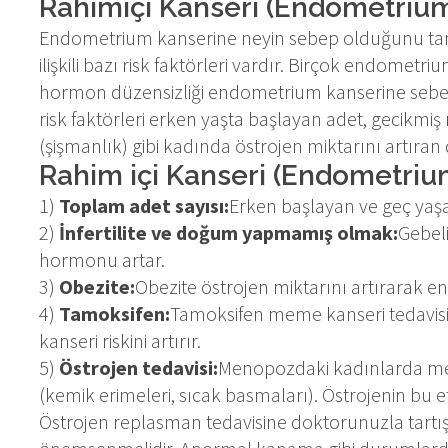
Rahimiçi Kanseri (Endometrium
Endometrium kanserine neyin sebep olduğunu tam 
ilişkili bazı risk faktörleri vardır. Birçok endomet
hormon düzensizliği endometrium kanserine sebep
risk faktörleri erken yaşta başlayan adet, gecikmiş m
(şişmanlık) gibi kadında östrojen miktarını artıran
Rahim içi Kanseri (Endometrium
1)
Toplam adet sayısı:
Erken başlayan ve geç ya
2)
İnfertilite ve doğum yapmamış olmak:
Gebel
hormonu artar.
3)
Obezite:
Obezite östrojen miktarını artırarak en
4)
Tamoksifen:
Tamoksifen meme kanseri tedavisi
kanseri riskini artırır.
5)
Östrojen tedavisi:
Menopozdaki kadınlarda meno
(kemik erimeleri, sıcak basmaları). Östrojenin bu et
Östrojen replasman tedavisine doktorunuzla tartışıl