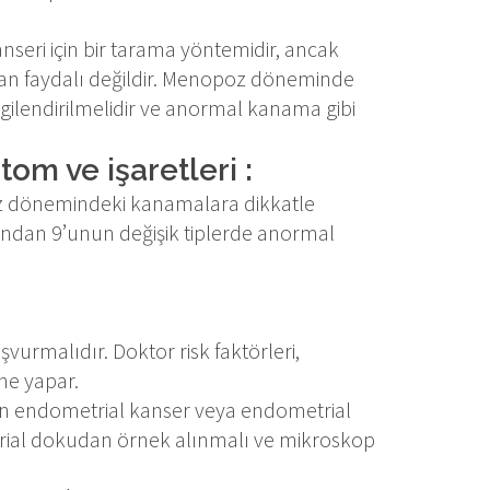
seri için bir tarama yöntemidir, ancak
n faydalı değildir. Menopoz döneminde
ilendirilmelidir ve anormal kanama gibi
m ve işaretleri :
z dönemindeki kanamalara dikkatle
ından 9’unun değişik tiplerde anormal
urmalıdır. Doktor risk faktörleri,
ne yapar.
in endometrial kanser veya endometrial
trial dokudan örnek alınmalı ve mikroskop