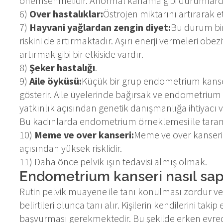
önemsenmelidir. Anormal kanama gibi durumlard
6)
Over hastalıklar:
Östrojen miktarını artırarak et
7)
Hayvani yağlardan zengin diyet:
Bu durum bir
riskini de artırmaktadır. Aşırı enerji vermeleri obez
artırmak gibi bir etkiside vardır.
8)
Şeker hastalığı
.
9)
Aile öyküsü:
Küçük bir grup endometrium kanseri 
gösterir. Aile üyelerinde bağırsak ve endometrium 
yatkınlık açısından genetik danışmanlığa ihtiyacı va
Bu kadınlarda endometrium örneklemesi ile taram
10)
Meme ve over kanseri:
Meme ve over kanseri
açısından yüksek risklidir.
11) Daha önce pelvik ışın tedavisi almış olmak.
Endometrium kanseri nasıl sap
Rutin pelvik muayene ile tanı konulması zordur ve 
belirtileri olunca tanı alır. Kişilerin kendilerini 
başvurması gerekmektedir. Bu şekilde erken evrede