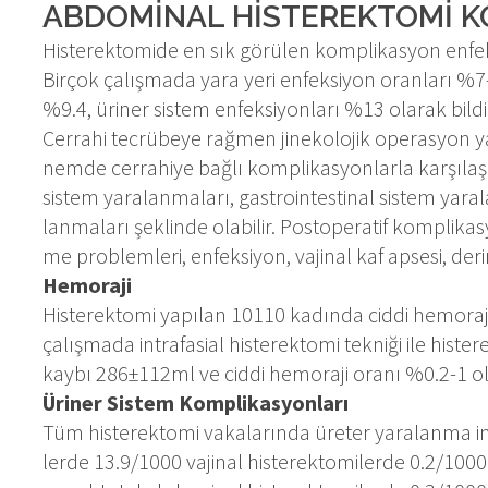
ABDOMİNAL HİSTEREKTOMİ K
His­te­rek­to­mi­de en sık gö­rü­len komp­li­kas­yon en­fek­si­y
Birçok ça­lış­ma­da ya­ra ye­ri en­fek­si­yon oran­la­rı %7
%9.4, üri­ner sis­tem en­fek­si­yon­la­rı %13 ola­rak bil­di­r
Cer­ra­hi tec­rü­be­ye rağ­men ji­ne­ko­lo­jik ope­ras­yon ya
nem­de cer­ra­hi­ye bağ­lı komp­li­kas­yon­lar­la kar­şı­la­şa­
sis­tem ya­ra­lan­ma­la­rı, gas­tro­in­tes­ti­nal sis­tem ya­ra
lan­ma­la­rı şek­lin­de ola­bi­lir. Postope­ra­tif komp­li­kas­yo
me prob­lem­le­ri, en­fek­si­yon, va­ji­nal kaf ap­se­si, d
He­mo­ra­ji
His­te­rek­to­mi ya­pı­lan 10110 ka­dın­da cid­di he­mo­ra­ji
ça­lış­ma­da in­tra­fa­si­al his­te­rek­to­mi tek­ni­ği ile his
kay­bı 286±112ml ve cid­di he­mo­ra­ji ora­nı %0.2-1 ola­ra
Üri­ner Sis­tem Komp­li­kas­yon­la­rı
Tüm his­te­rek­to­mi va­ka­la­rın­da üre­ter ya­ra­lan­ma in
ler­de 13.9/1000 va­ji­nal his­te­rek­to­mi­ler­de 0.2/1000