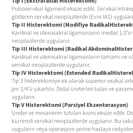
Tip I (Eks­tra­fa­si­al His­te­rek­to­mi)
Pu­bo­ser­vi­kal li­ga­ment ek­si­ze edi­lir. Ser­vi­kal in­tra­
gös­te­ren ser­vi­kal ne­op­la­zi­ler­de (Ev­re IA1) uy­gu­la­n
Tip II His­te­rek­to­mi (Mo­di­fi­ye Ra­di­kalHis­te­re
Kar­di­nal ve ute­ro­sak­ral li­ga­man­la­rın me­di­al 1/2’si 
ne­op­la­zi­ler­de uy­gu­la­nır.
Tip II­I His­te­rek­to­mi (Ra­di­kal Ab­do­mi­nalHis­te­
Kar­di­nal ve ute­ro­sak­ral li­ga­man­la­rın ta­ma­mı ve va­j
ser­vi­kal ne­op­la­zi­ler­de uy­gu­la­nır.
Tip IV His­te­rek­to­mi (Ex­ten­ded Ra­di­kalHis­te­re
Tip 3 his­te­rek­to­mi­ye ek ola­rak su­pe­ri­or ve­zi­kal ar­t
jen 3/4’ü çı­kar­tı­lır. Dis­tal üre­ter­le­ri tu­tan ve pa­ra
uy­gu­la­nır.
Tip V His­te­rek­to­mi (Par­si­yel Ek­zen­te­ras­yon)
Üre­ter ve me­sa­ne­nin tu­tu­lan kıs­mı ek­si­ze edi­lir. Di
kür­rens­li ser­vi­kal ne­op­la­zi­ler­de uy­gu­la­nır. Bu va­
uy­gu­la­nır ve­ya ope­ras­yon ye­ri­ne has­ta­ya rad­yo­te­ra­