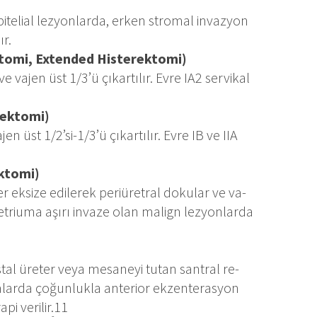
epi­te­li­al lez­yon­lar­da, er­ken stro­mal in­vaz­yon
ır.
k­to­mi, Ex­ten­ded His­te­rek­to­mi)
ve va­jen üst 1/3’ü çı­kar­tı­lır. Ev­re IA2 ser­vi­kal
rek­to­mi)
en üst 1/2’si-1/3’ü çı­kar­tı­lır. Ev­re IB ve II­A
k­to­mi)
er ek­si­ze edi­le­rek pe­ri­üret­ral do­ku­lar ve va­
­met­riu­ma aşı­rı in­va­ze olan ma­lign lez­yon­lar­da
s­tal üre­ter ve­ya me­sa­ne­yi tu­tan san­tral re­
ka­lar­da ço­ğun­luk­la an­te­ri­or ek­zen­te­ras­yon
pi ve­ri­lir.11