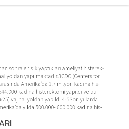
an son­ra en sık yap­tık­la­rı ame­li­yat his­te­rek­
i­nal yol­dan ya­pıl­mak­ta­dır.3CDC (Cen­ters for
 ara­sın­da Ame­ri­ka’da 1.7 mil­yon ka­dı­na his­
e 544.000 ka­dı­na his­te­rek­to­mi ya­pıl­dı ve bu­
) va­ji­nal yol­dan ya­pıl­dı.4-5Son yıl­lar­da
e Ame­ri­ka’da yıl­da 500.000- 600.000 ka­dı­na his­
A­RI