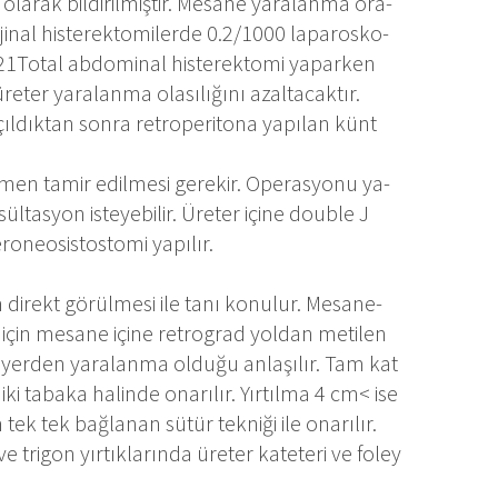
la­rak bil­di­ril­miş­tir. Me­sa­ne ya­ra­lan­ma ora­
ji­nal his­te­rek­to­mi­ler­de 0.2/1000 la­pa­ros­ko­
ir.21To­tal ab­do­mi­nal his­te­rek­to­mi ya­par­ken
re­ter ya­ra­lan­ma ola­sı­lı­ğı­nı azal­ta­cak­tır.
ıl­dık­tan son­ra ret­ro­pe­ri­to­na ya­pı­lan künt
­men ta­mir edil­me­si ge­re­kir. Ope­ras­yo­nu ya­
l­tas­yon is­te­ye­bi­lir. Üre­ter içi­ne do­ub­le J
o­ne­o­sis­tos­to­mi ya­pı­lır.
di­rekt gö­rül­me­si ile ta­nı ko­nu­lur. Me­sa­ne­
 için me­sa­ne içi­ne ret­rog­rad yol­dan me­ti­len
 yer­den ya­ra­lan­ma ol­du­ğu an­la­şı­lır. Tam kat
 iki ta­ba­ka ha­lin­de ona­rı­lır. Yır­tıl­ma 4 cm< ise
ek tek bağ­la­nan sü­tür tek­ni­ği ile ona­rı­lır.
e tri­gon yır­tık­la­rın­da üre­ter ka­te­te­ri ve fo­ley