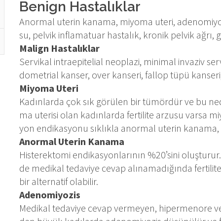
Be­nign Has­ta­lık­lar
Anor­mal ute­rin ka­na­ma, mi­yo­ma ute­ri, ade­no­mi­yo­z
su, pel­vik inf­la­ma­tu­ar has­ta­lık, kro­nik pel­vik ağ­rı, ge
Ma­lign Has­ta­lık­lar
Ser­vi­kal in­tra­epi­te­li­al ne­op­la­zi, mi­ni­mal in­va­ziv se
do­met­ri­al kan­ser, over kan­se­ri, fal­lop tü­pü kan­se­ri
Mi­yo­ma Ute­ri
Ka­dın­lar­da çok sık gö­rü­len bir tü­mör­dür ve bu ne­de
ma ute­ri­si olan ka­dın­lar­da fer­ti­li­te ar­zu­su var­sa m
yon en­di­kas­yo­nu sık­lık­la anor­mal ute­rin ka­na­ma, p
Anor­mal Ute­rin Ka­na­ma
His­te­rek­to­mi en­di­kas­yon­la­rı­nın %20’si­ni oluş­tu­rur
de me­di­kal te­da­vi­ye ce­vap alı­na­ma­dı­ğın­da fer­ti­li­
bir al­ter­na­tif ola­bi­lir.
Ade­no­mi­yo­zis
Me­di­kal te­da­vi­ye ce­vap ver­me­yen, hi­per­me­no­re ve