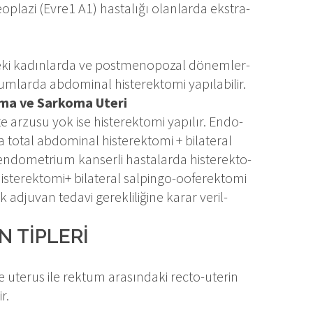
l ne­op­la­zi (Ev­re1 A1) has­ta­lı­ğı olan­lar­da eks­tra­
de­ki ka­dın­lar­da ve post­me­no­po­zal dö­nem­ler­
m­lar­da ab­do­mi­nal his­te­rek­to­mi ya­pı­la­bi­lir.
no­ma ve Sar­ko­ma Ute­ri
i­te ar­zu­su yok ise his­te­rek­to­mi ya­pı­lır. En­do­
o­tal ab­do­mi­nal his­te­rek­to­mi + bi­la­te­ral
en­do­met­ri­um kan­ser­li has­ta­lar­da his­te­rek­to­
his­te­rek­to­mi+ bi­la­te­ral sal­pin­go-oo­fe­rek­to­mi
ad­ju­van te­da­vi ge­rek­li­li­ği­ne ka­rar ve­ril­
N TİP­LE­Rİ
ve ute­rus ile rek­tum ara­sın­da­ki rec­to-ute­rin
ir.