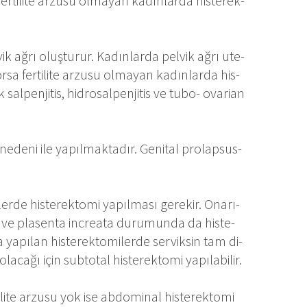
­ti­li­te ar­zu­su ol­ma­yan ka­dın­lar­da his­te­rek­
vik ağ­rı oluş­tu­rur. Ka­dın­lar­da pel­vik ağ­rı ute­
­sa fer­ti­li­te ar­zu­su ol­ma­yan ka­dın­lar­da his­
 sal­pen­ji­tis, hid­ro­sal­pen­ji­tis ve tu­bo- ova­ri­an
 ne­de­ni ile ya­pıl­mak­ta­dır. Ge­ni­tal pro­lap­sus­
er­de his­te­rek­to­mi ya­pıl­ma­sı ge­re­kir. Ona­rı­
a ve pla­sen­ta in­crea­ta du­ru­mun­da da his­te­
ya­pı­lan his­te­rek­to­mi­ler­de ser­vik­sin tam di­
a­ca­ğı için sub­to­tal his­te­rek­to­mi ya­pı­la­bi­lir.
li­te ar­zu­su yok ise ab­do­mi­nal his­te­rek­to­mi