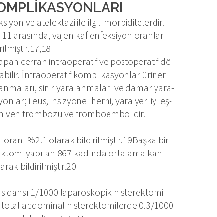
OMPLİKASYONLARI
on ve ate­lek­ta­zi ile il­gi­li mor­bi­di­te­ler­dir.
-11 ara­sın­da, va­jen kaf en­fek­si­yon oran­la­rı
il­miş­tir.17,18
­pan cer­rah in­tra­ope­ra­tif ve pos­to­pe­ra­tif dö­
bi­lir. İn­tra­o­pe­ra­tif komp­li­kas­yon­lar üri­ner
­lan­ma­la­rı, si­nir ya­ra­lan­ma­la­rı ve da­mar ya­ra­
n­lar; ile­us, in­siz­yo­nel her­ni, ya­ra ye­ri iyi­leş­
e­rin ven trom­bo­zu ve trom­boem­bo­li­dir.
 ora­nı %2.1 ola­rak bil­di­ril­miş­tir.19Baş­ka bir
­te­rek­to­mi ya­pı­lan 867 ka­dın­da or­ta­la­ma kan
k bil­di­ril­miş­tir.20
­si­dan­sı 1/1000 la­pa­ros­ko­pik his­te­rek­to­mi­
 to­tal ab­do­mi­nal his­te­rek­to­mi­ler­de 0.3/1000