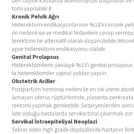
den bü­yük ka­dı­lar­da ade­no­mi­yo­zis dü­şü­nü­lür ve fer
to­mi ya­pı­la­bi­lir.8
Kro­nik Pel­vik Ağ­rı
His­te­rek­to­mi en­di­kas­yon­la­rı­nın %18’ini kro­nik pel­
rin ne­den­li ise ve me­di­kal te­da­vi­le­re ce­vap ver­mi­yor
te­rek­to­mi bir al­ter­na­tif ola­rak dü­şü­nü­le­bi­lir.9Kro­nik
ap­se his­te­rek­to­mi en­di­kas­yo­nu ola­bi­lir.
Ge­ni­tal Pro­lap­sus
His­te­rek­to­mi­le­rin yak­la­şık %15’i ge­ni­tal pro­lap­sus
ta his­te­rek­to­mi­ler va­ji­nal yol­dan ya­pı­lır.
Obs­tet­rik Acil­ler
Post­par­tum he­mo­ra­ji ne­de­ni ile en sık ute­rin ato­ni­l
la­ma­yan ute­rus rüp­tür­le­rin­de, pla­sen­ta per­krea­t
rek­to­mi yap­mak ge­re­ke­bi­lir. Se­zar­yen­ler­den son­ra 
la­te ol­du­ğu has­ta­lar­da ser­vik­si to­tal çı­kar­mak zor ol
Ser­vi­kal İn­tra­e­pi­te­li­yal Ne­op­la­zi
Tek­rar eden high gra­de disp­la­zi­ler­de has­ta­nın fer­ti­