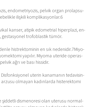
is, en­do­met­riyo­zis, pel­vik or­gan pro­lap­su­
­be­lik­le iliş­ki­li komp­li­kas­yon­lar.6
­rvi­kal kan­ser, ati­pik edo­met­ri­al hi­perp­la­zi, en­
, ges­tas­yo­nel tro­fob­las­tik tü­mör.
n­le his­trek­to­mi­nin en sık ne­de­ni­dir.7Mi­yo­
i­yo­mek­to­mi ya­pı­lır. Mi­yo­ma ute­ri­de ope­ras­
el­vik ağ­rı ve ba­sı hissidir.
. Dis­fonk­si­yo­nel ute­rin ka­na­ma­nın te­da­vi­sin­
te ar­zu­su ol­ma­yan ka­dın­lar­da his­te­rek­to­mi
 şid­det­li dis­me­no­re­si olan ute­ru­su nor­mal­