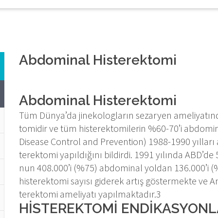
Abdominal Histerektomi
Abdominal Histerektomi
Tüm Dün­ya’da ji­ne­ko­log­la­rın se­zar­yen ame­li­ya­tın­d
to­mi­dir ve tüm his­te­rek­to­mi­le­rin %60-70’i ab­do­m
Di­sea­se Con­trol and Pre­ven­ti­on) 1988-1990 yıl­la­rı
te­rek­to­mi ya­pıl­dı­ğı­nı bil­dir­di. 1991 yı­lın­da ABD’d
nun 408.000’i (%75) ab­do­mi­nal yol­dan 136.000’i (%25
his­te­rek­to­mi sa­yı­sı gi­de­rek ar­tış gös­ter­mek­te v
terek­to­mi ame­li­ya­tı ya­pıl­mak­ta­dır.3
HİS­TEREK­TO­Mİ EN­Dİ­KAS­YON­L