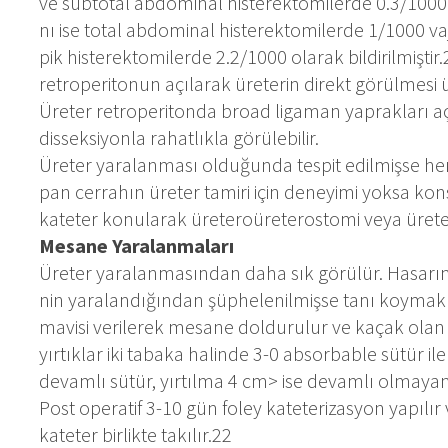
ve sub­to­tal ab­do­mi­nal his­te­rek­to­mi­ler­de 0.3/1000 o
nı ise to­tal ab­do­mi­nal his­te­rek­to­mi­ler­de 1/1000 va­
pik his­te­rek­to­mi­ler­de 2.2/1000 ola­rak bil­di­ril­miş­t
ret­ro­pe­ri­to­nun açı­la­rak üre­te­rin di­rekt gö­rül­me­si ü
Üre­ter ret­ro­pe­ri­ton­da bro­ad li­ga­man yap­rak­la­rı aç
dis­sek­si­yon­la ra­hat­lık­la gö­rü­le­bi­lir.
Üre­ter ya­ra­lan­ma­sı ol­du­ğun­da tes­pit edil­miş­se he
pan cer­ra­hın üre­ter ta­mi­ri için de­ne­yi­mi yok­sa kon­sü
ka­te­ter ko­nu­la­rak üre­te­ro­ü­re­te­ros­to­mi ve­ya üre­te­r
Me­sa­ne Ya­ra­lan­ma­la­rı
Üre­ter ya­ra­lan­ma­sın­dan da­ha sık gö­rü­lür. Ha­sa­rın 
nin ya­ra­lan­dı­ğın­dan şüp­he­le­nil­miş­se ta­nı koy­mak
ma­vi­si ve­ri­le­rek me­sa­ne dol­du­ru­lur ve ka­çak olan
yır­tık­lar iki ta­ba­ka ha­lin­de 3-0 ab­sor­bab­le sü­tür ile
de­vam­lı sü­tür, yır­tıl­ma 4 cm> ise de­vam­lı ol­ma­yan t
Post ope­ra­tif 3-10 gün fo­ley ka­te­te­ri­zas­yon ya­pı­lır v
ka­te­ter bir­lik­te ta­kı­lır.22