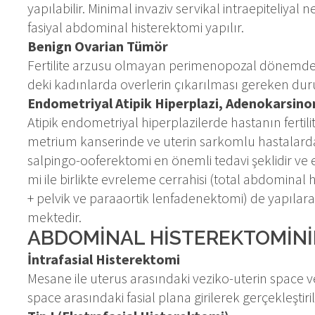
ya­pı­la­bi­lir. Mi­ni­mal in­va­ziv ser­vi­kal in­tra­epi­te­li­ya
fa­si­yal ab­do­mi­nal his­te­rek­to­mi ya­pı­lır.
Be­nign Ova­ri­an Tü­mör
Fer­ti­li­te ar­zu­su ol­ma­yan pe­ri­me­no­po­zal dö­nem­
de­ki ka­dın­lar­da over­le­rin çı­ka­rıl­ma­sı ge­re­ken du­ru
En­do­met­ri­yal Ati­pik Hi­perp­la­zi, Ade­no­kar­si­
Ati­pik en­do­met­ri­yal hi­perp­la­zi­ler­de has­ta­nın fer­ti­l
met­ri­um kan­se­rin­de ve ute­rin sar­kom­lu has­ta­lar­da t
sal­pin­go-oo­fe­rek­to­mi en önem­li te­da­vi şek­li­dir ve 
mi ile bir­lik­te ev­re­le­me cer­ra­hi­si (to­tal ab­do­mi­nal 
+ pel­vik ve pa­ra­aor­tik len­fa­de­nek­to­mi) de ya­pı­la­rak 
mek­te­dir.
AB­DO­Mİ­NAL HİS­TE­REK­TO­Mİ­Nİ
İn­tra­fa­si­al His­te­rek­to­mi
Me­sa­ne ile ute­rus ara­sın­da­ki ve­zi­ko-ute­rin spa­ce 
spa­ce ara­sın­da­ki fa­si­al pla­na gi­ri­le­rek ger­çek­leş­ti­ri­l