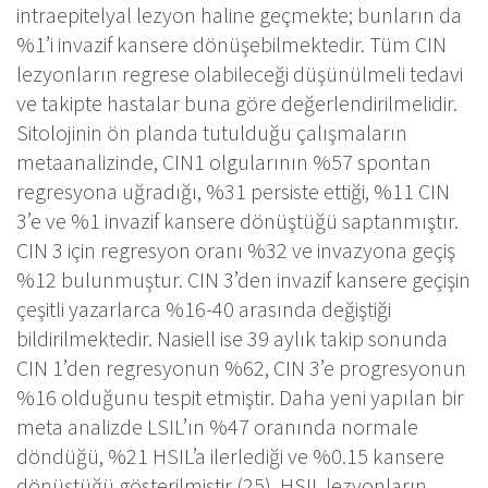
intraepitelyal lezyon haline geçmekte; bunların da
%1’i invazif kansere dönüşebilmektedir. Tüm CIN
lezyonların regrese olabileceği düşünülmeli tedavi
ve takipte hastalar buna göre değerlendirilmelidir.
Sitolojinin ön planda tutulduğu çalışmaların
metaanalizinde, CIN1 olgularının %57 spontan
regresyona uğradığı, %31 persiste ettiği, %11 CIN
3’e ve %1 invazif kansere dönüştüğü saptanmıştır.
CIN 3 için regresyon oranı %32 ve invazyona geçiş
%12 bulunmuştur. CIN 3’den invazif kansere geçişin
çeşitli yazarlarca %16-40 arasında değiştiği
bildirilmektedir. Nasiell ise 39 aylık takip sonunda
CIN 1’den regresyonun %62, CIN 3’e progresyonun
%16 olduğunu tespit etmiştir. Daha yeni yapılan bir
meta analizde LSIL’ın %47 oranında normale
döndüğü, %21 HSIL’a ilerlediği ve %0.15 kansere
dönüştüğü gösterilmiştir (25). HSIL lezyonların