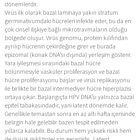
dönemlerdir.
Virüs ilk olarak bazal laminaya yakın stratum
germinativumdaki hücreleri infekte eder, bu da en
çok cinsel ilişkiye bağlı mikrotravmaların olduğu
bölgede oluşur. Virüs genomu, protein kılıfından
ayrılıp hücrenin çekirdeğine girer ve burada
epizomal (konak DNA’sı dışında) yerleşim gösterir.
Yara iyileşmesi sırasındaki bazal hücre
bölünmesiyle vasküler proliferasyon ve bazal
hücre proliferasyonu başlar ve virüs replikasyonu
ile birlikte bir bazal intermediyer hücre hiperplazisi
ortaya çıkar. Başlangıçta HPV DNA’sı yalnızca bazal
epitel tabakasındadır, yani latent dönemde kalır.
Genellikle temastan sonra en az altı hafta içerisinde
belirgin hale gelebilir bazen tespit edilmeden
yıllarca kalabilir. Bu durum hem yüksek riskli hem
de düşük riskli tipler için geçerlidir . Latent