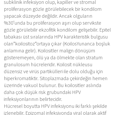
subklinik infeksiyon olup, kapiller ve stromal
proliferasyon gözle görülebilecek bir kondilom
yapacak düzeyde değildir. Ancak olguların
%30’unda bu proliferasyon aşırı olup servikste
gözle görülebilir ekzofitik kondilom gelişebilir. Epitel
tabakası üst sıralarında HPV karakteristik bulgusu
olan”koilositoz”ortaya çıkar (KoilosYunanca boşluk
anlamına gelir). Koilositler malign dönüşüm
gösteremeyen, ölü ya da ölmekte olan stratum
granulosum hücreleridir. Koilosit nükleusu
düzensiz ve virüs partikülleri ile dolu olduğu için
hiperkromatiktir. Sitoplazmada çekirdeğin hemen
üzerinde vakuol bulunur. Bu koilositler aslında
daha çok düşük risk grubundaki HPV
infeksiyonlarının belirtecidir.
Hücresel boyutta HPV infeksiyonu iki farklı şekilde
izlenebilir. Epizomal infeksiyonda viral olarak aktif