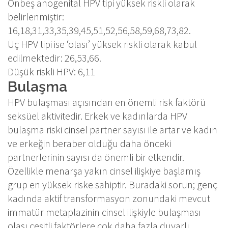
Onbeş anogenital HPV tipi yüksek riskli olarak
belirlenmiştir:
16,18,31,33,35,39,45,51,52,56,58,59,68,73,82.
Üç HPV tipi ise ‘olası’ yüksek riskli olarak kabul
edilmektedir: 26,53,66.
Düşük riskli HPV: 6,11
Bulaşma
HPV bulaşması açısından en önemli risk faktörü
seksüel aktivitedir. Erkek ve kadınlarda HPV
bulaşma riski cinsel partner sayısı ile artar ve kadın
ve erkeğin beraber olduğu daha önceki
partnerlerinin sayısı da önemli bir etkendir.
Özellikle menarşa yakın cinsel ilişkiye başlamış
grup en yüksek riske sahiptir. Buradaki sorun; genç
kadında aktif transformasyon zonundaki mevcut
immatür metaplazinin cinsel ilişkiyle bulaşması
olası çeşitli faktörlere çok daha fazla duyarlı