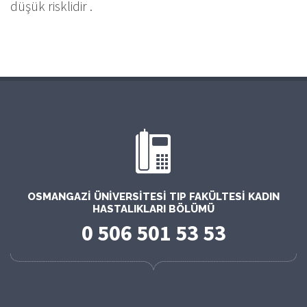
düşük risklidir .
OSMANGAZI ÜNIVERSITESI TIP FAKÜLTESI KADIN
HASTALIKLARI BÖLÜMÜ
0 506 501 53 53