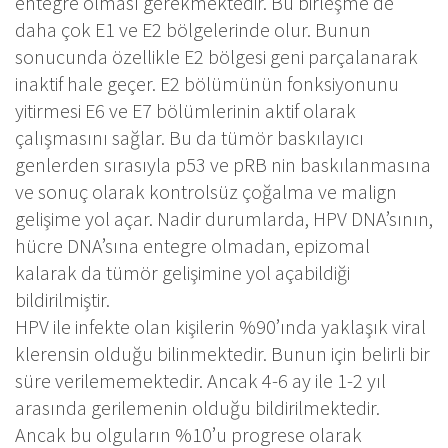
entegre olması gerekmektedir. Bu birleşme de
daha çok E1 ve E2 bölgelerinde olur. Bunun
sonucunda özellikle E2 bölgesi geni parçalanarak
inaktif hale geçer. E2 bölümünün fonksiyonunu
yitirmesi E6 ve E7 bölümlerinin aktif olarak
çalışmasını sağlar. Bu da tümör baskılayıcı
genlerden sırasıyla p53 ve pRB nin baskılanmasına
ve sonuç olarak kontrolsüz çoğalma ve malign
gelişime yol açar. Nadir durumlarda, HPV DNA’sının,
hücre DNA’sına entegre olmadan, epizomal
kalarak da tümör gelişimine yol açabildiği
bildirilmiştir.
HPV ile infekte olan kişilerin %90’ında yaklaşık viral
klerensin olduğu bilinmektedir. Bunun için belirli bir
süre verilememektedir. Ancak 4-6 ay ile 1-2 yıl
arasında gerilemenin olduğu bildirilmektedir.
Ancak bu olguların %10’u progrese olarak