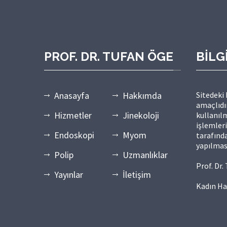
PROF. DR. TUFAN ÖGE
BİLG
Anasayfa
Hakkımda
Sitedeki
amaçlıdır
Hizmetler
Jinekoloji
kullanılm
işlemler
Endoskopi
Myom
tarafında
yapılmas
Polip
Uzmanlıklar
Prof. Dr
Yayınlar
İletişim
Kadın Ha