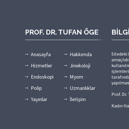
PROF. DR. TUFAN ÖGE
BİLG
Anasayfa
Hakkımda
Sitedeki
amaçlıdır
Hizmetler
Jinekoloji
kullanılm
işlemler
Endoskopi
Myom
tarafında
yapılmas
Polip
Uzmanlıklar
Prof. Dr
Yayınlar
İletişim
Kadın Ha